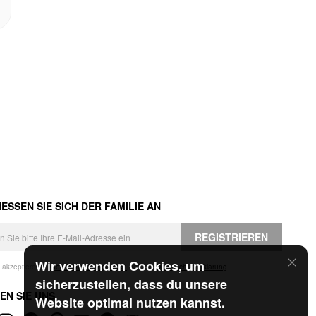
ESSEN SIE SICH DER FAMILIE AN
REGISTRIEREN
Wir verwenden Cookies, um
h akzeptiere die
Geschäftsbedingungen
und die
Datenschutzerklärung
.
sicherzustellen, dass du unsere
EN SIE UNS
Website optimal nutzen kannst.