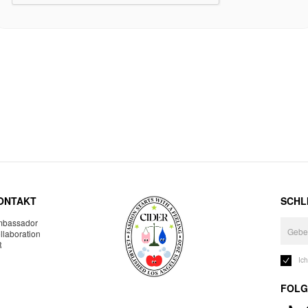
ONTAKT
SCHLI
bassador
llaboration
R
Ic
FOLG