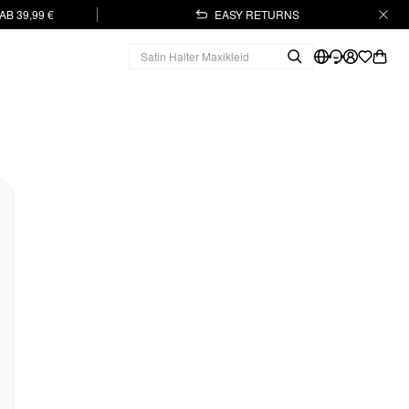
B 39,99 €
EASY RETURNS