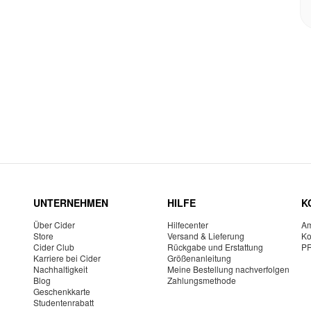
UNTERNEHMEN
HILFE
K
Über Cider
Hilfecenter
Am
Store
Versand & Lieferung
Ko
Cider Club
Rückgabe und Erstattung
P
Karriere bei Cider
Größenanleitung
Nachhaltigkeit
Meine Bestellung nachverfolgen
Blog
Zahlungsmethode
Geschenkkarte
Studentenrabatt