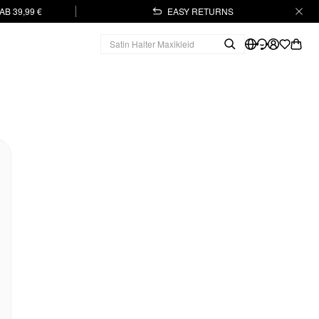
B 39,99 €
EASY RETURNS