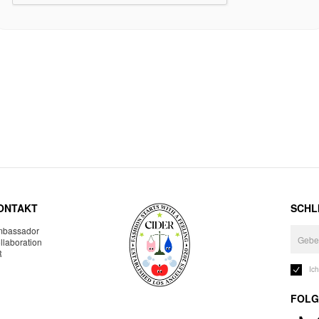
ONTAKT
SCHLI
bassador
llaboration
R
Ic
FOLG