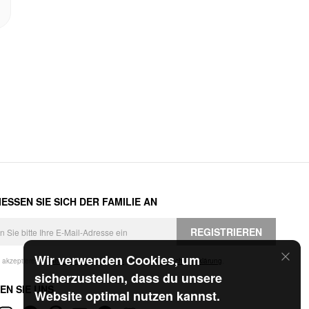
ESSEN SIE SICH DER FAMILIE AN
REGISTRIEREN
Wir verwenden Cookies, um
h akzeptiere die
Geschäftsbedingungen
und die
Datenschutzerklärung
.
sicherzustellen, dass du unsere
EN SIE UNS
Website optimal nutzen kannst.