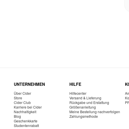
UNTERNEHMEN
HILFE
K
Über Cider
Hilfecenter
Am
Store
Versand & Lieferung
Ko
Cider Club
Rückgabe und Erstattung
P
Karriere bei Cider
Größenanleitung
Nachhaltigkeit
Meine Bestellung nachverfolgen
Blog
Zahlungsmethode
Geschenkkarte
Studentenrabatt