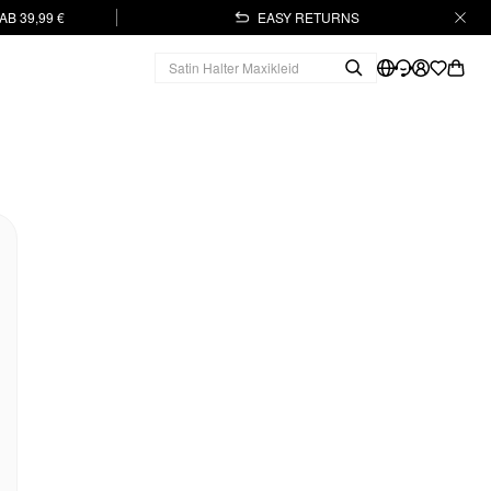
B 39,99 €
EASY RETURNS