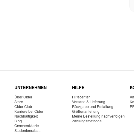
UNTERNEHMEN
HILFE
K
Über Cider
Hilfecenter
Am
Store
Versand & Lieferung
Ko
Cider Club
Rückgabe und Erstattung
P
Karriere bei Cider
Größenanleitung
Nachhaltigkeit
Meine Bestellung nachverfolgen
Blog
Zahlungsmethode
Geschenkkarte
Studentenrabatt