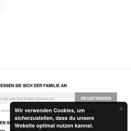
ESSEN SIE SICH DER FAMILIE AN
REGISTRIEREN
Wir verwenden Cookies, um
h akzeptiere die
Geschäftsbedingungen
und die
Datenschutzerklärung
.
sicherzustellen, dass du unsere
EN SIE UNS
Website optimal nutzen kannst.