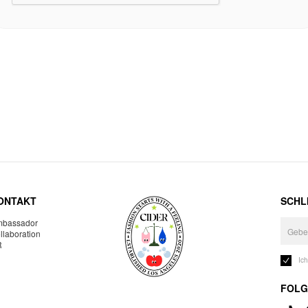
ONTAKT
SCHLI
bassador
llaboration
R
Ic
FOLG