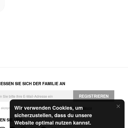
ESSEN SIE SICH DER FAMILIE AN
REGISTRIEREN
Wir verwenden Cookies, um
h akzeptiere die
Geschäftsbedingungen
und die
Datenschutzerklärung
.
sicherzustellen, dass du unsere
EN SIE UNS
Website optimal nutzen kannst.