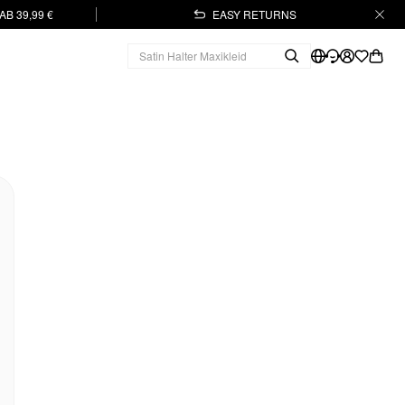
B 39,99 €
EASY RETURNS