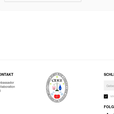
ONTAKT
SCHLI
bassador
llaboration
R
Ic
FOLG