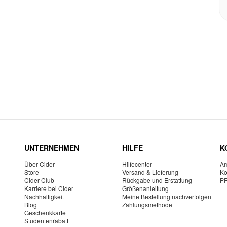
UNTERNEHMEN
HILFE
K
Über Cider
Hilfecenter
Am
Store
Versand & Lieferung
Ko
Cider Club
Rückgabe und Erstattung
P
Karriere bei Cider
Größenanleitung
Nachhaltigkeit
Meine Bestellung nachverfolgen
Blog
Zahlungsmethode
Geschenkkarte
Studentenrabatt