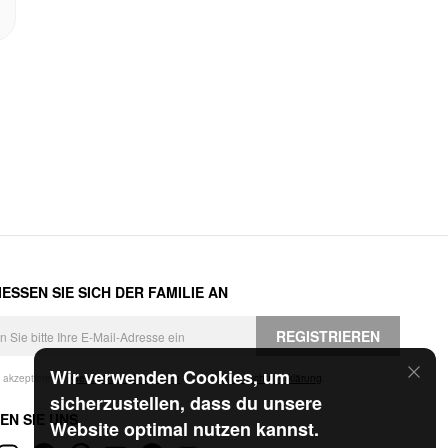
ESSEN SIE SICH DER FAMILIE AN
REGISTRIEREN
Wir verwenden Cookies, um
h akzeptiere die
Geschäftsbedingungen
und die
Datenschutzerklärung
.
sicherzustellen, dass du unsere
EN SIE UNS
Website optimal nutzen kannst.