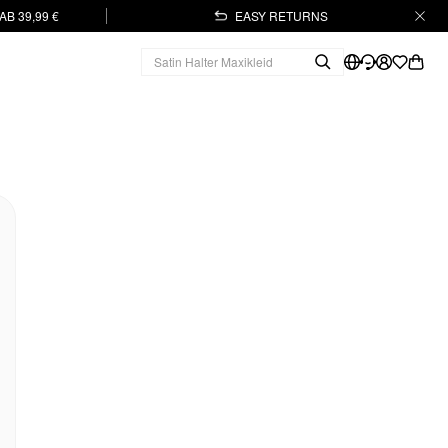
B 39,99 €
EASY RETURNS