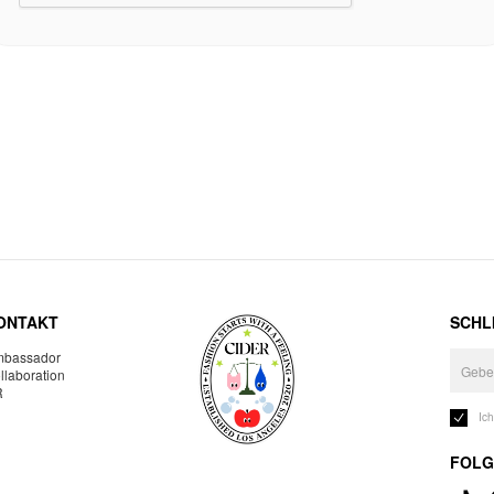
ONTAKT
SCHLI
bassador
llaboration
R
Ic
FOLG