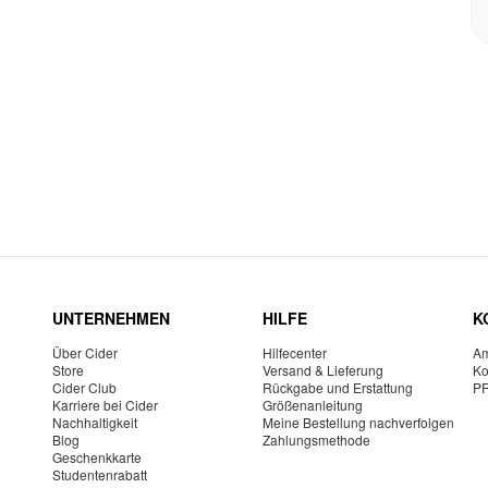
UNTERNEHMEN
HILFE
K
Über Cider
Hilfecenter
Am
Store
Versand & Lieferung
Ko
Cider Club
Rückgabe und Erstattung
P
Karriere bei Cider
Größenanleitung
Nachhaltigkeit
Meine Bestellung nachverfolgen
Blog
Zahlungsmethode
Geschenkkarte
Studentenrabatt