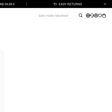
B 39,99 €
EASY RETURNS