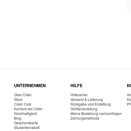
UNTERNEHMEN
HILFE
K
Über Cider
Hilfecenter
Am
Store
Versand & Lieferung
Ko
Cider Club
Rückgabe und Erstattung
P
Karriere bei Cider
Größenanleitung
Nachhaltigkeit
Meine Bestellung nachverfolgen
Blog
Zahlungsmethode
Geschenkkarte
Studentenrabatt