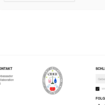
ONTAKT
SCHLI
bassador
llaboration
R
Ic
FOLG