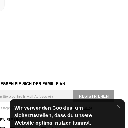
ESSEN SIE SICH DER FAMILIE AN
REGISTRIEREN
Wir verwenden Cookies, um
h akzeptiere die
Geschäftsbedingungen
und die
Datenschutzerklärung
.
sicherzustellen, dass du unsere
EN SIE UNS
Website optimal nutzen kannst.