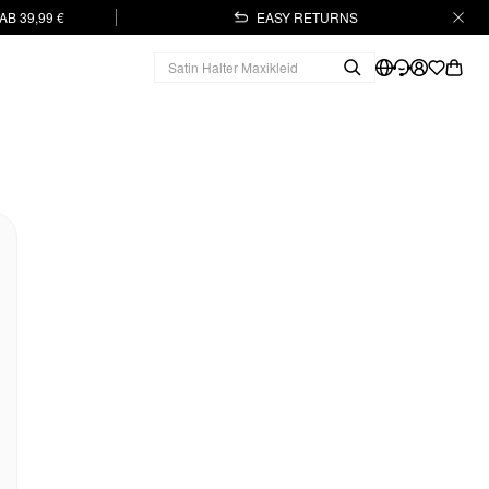
B 39,99 €
EASY RETURNS