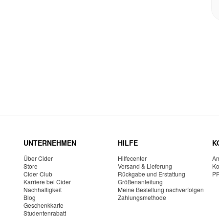
UNTERNEHMEN
HILFE
K
Über Cider
Hilfecenter
Am
Store
Versand & Lieferung
Ko
Cider Club
Rückgabe und Erstattung
P
Karriere bei Cider
Größenanleitung
Nachhaltigkeit
Meine Bestellung nachverfolgen
Blog
Zahlungsmethode
Geschenkkarte
Studentenrabatt