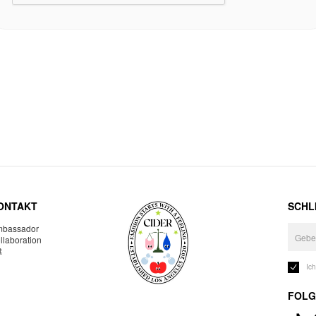
ONTAKT
SCHLI
bassador
llaboration
R
Ic
FOLG