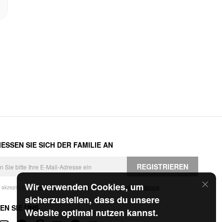
ESSEN SIE SICH DER FAMILIE AN
REGISTRIEREN
Wir verwenden Cookies, um
h akzeptiere die
Geschäftsbedingungen
und die
Datenschutzerklärung
.
sicherzustellen, dass du unsere
EN SIE UNS
Website optimal nutzen kannst.