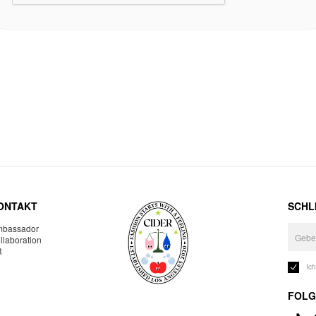
ONTAKT
SCHLI
bassador
llaboration
R
Ic
FOLG