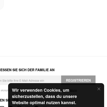
ESSEN SIE SICH DER FAMILIE AN
REGISTRIEREN
Wir verwenden Cookies, um
h akzeptiere die
Geschäftsbedingungen
und die
Datenschutzerklärung
.
sicherzustellen, dass du unsere
EN SIE UNS
Website optimal nutzen kannst.