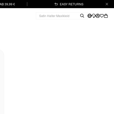
B 39,99 €
EASY RETURNS