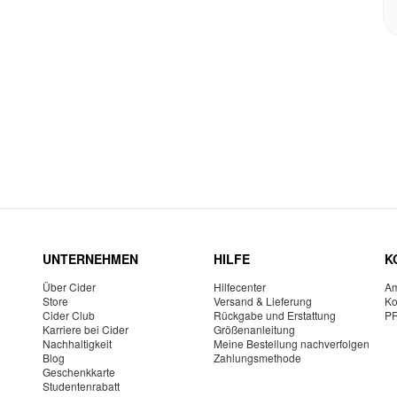
UNTERNEHMEN
HILFE
K
Über Cider
Hilfecenter
Am
Store
Versand & Lieferung
Ko
Cider Club
Rückgabe und Erstattung
P
Karriere bei Cider
Größenanleitung
Nachhaltigkeit
Meine Bestellung nachverfolgen
Blog
Zahlungsmethode
Geschenkkarte
Studentenrabatt