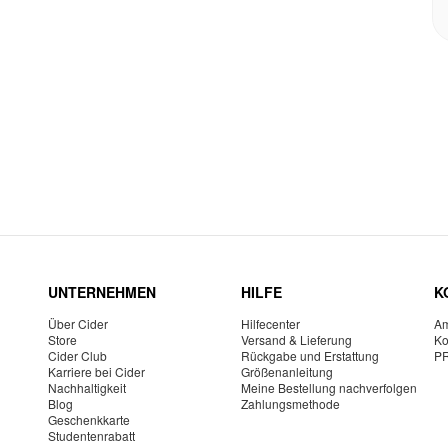
UNTERNEHMEN
HILFE
K
Über Cider
Hilfecenter
Am
Store
Versand & Lieferung
Ko
Cider Club
Rückgabe und Erstattung
P
Karriere bei Cider
Größenanleitung
Nachhaltigkeit
Meine Bestellung nachverfolgen
Blog
Zahlungsmethode
Geschenkkarte
Studentenrabatt