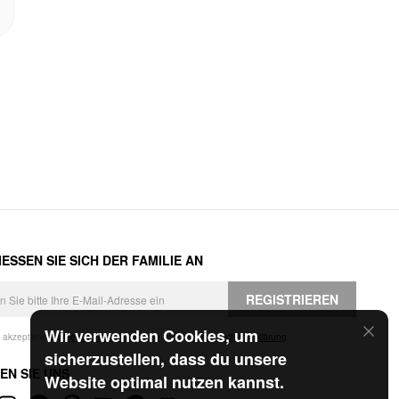
ESSEN SIE SICH DER FAMILIE AN
REGISTRIEREN
Wir verwenden Cookies, um
h akzeptiere die
Geschäftsbedingungen
und die
Datenschutzerklärung
.
sicherzustellen, dass du unsere
EN SIE UNS
Website optimal nutzen kannst.