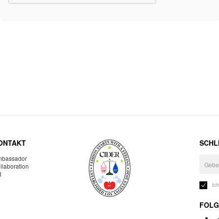
ONTAKT
SCHLI
bassador
llaboration
R
Ic
FOLG