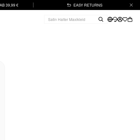
B 39,99 €
EASY RETURNS