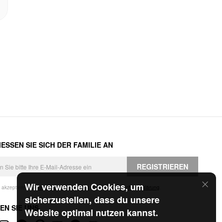
ESSEN SIE SICH DER FAMILIE AN
REGISTRIEREN
Wir verwenden Cookies, um
h akzeptiere die
Geschäftsbedingungen
und die
Datenschutzerklärung
.
sicherzustellen, dass du unsere
EN SIE UNS
Website optimal nutzen kannst.