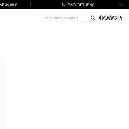
B 39,99 €
EASY RETURNS