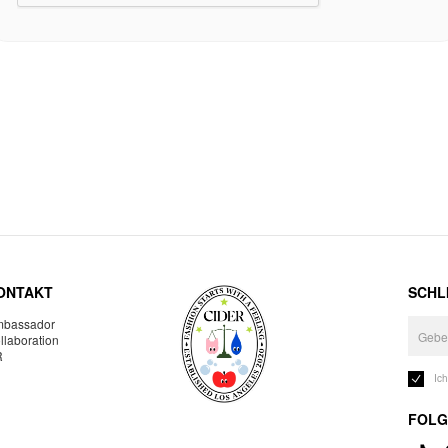
ONTAKT
SCHLI
bassador
llaboration
R
Ic
FOLG