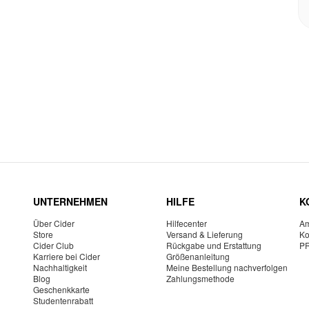
UNTERNEHMEN
HILFE
K
Über Cider
Hilfecenter
Am
Store
Versand & Lieferung
Ko
Cider Club
Rückgabe und Erstattung
P
Karriere bei Cider
Größenanleitung
Nachhaltigkeit
Meine Bestellung nachverfolgen
Blog
Zahlungsmethode
Geschenkkarte
Studentenrabatt