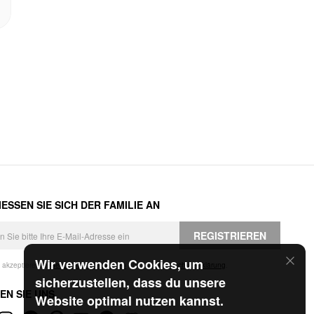
ESSEN SIE SICH DER FAMILIE AN
REGISTRIEREN
Wir verwenden Cookies, um
h akzeptiere die
Geschäftsbedingungen
und die
Datenschutzerklärung
.
sicherzustellen, dass du unsere
EN SIE UNS
Website optimal nutzen kannst.