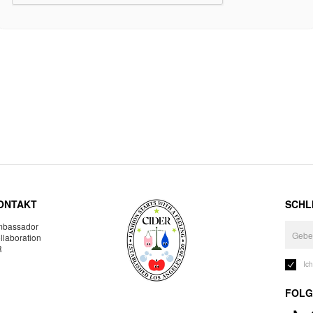
ONTAKT
SCHLI
bassador
llaboration
R
Ic
FOLG