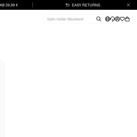
B 39,99 €
EASY RETURNS