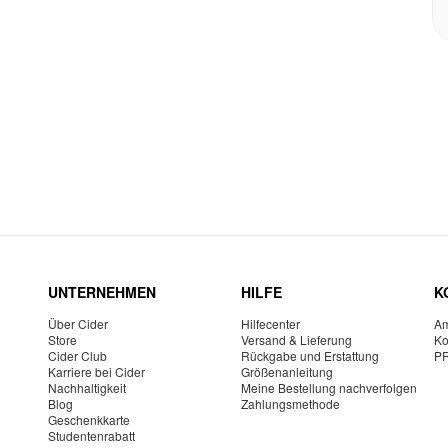
UNTERNEHMEN
HILFE
K
Über Cider
Hilfecenter
Am
Store
Versand & Lieferung
Ko
Cider Club
Rückgabe und Erstattung
P
Karriere bei Cider
Größenanleitung
Nachhaltigkeit
Meine Bestellung nachverfolgen
Blog
Zahlungsmethode
Geschenkkarte
Studentenrabatt