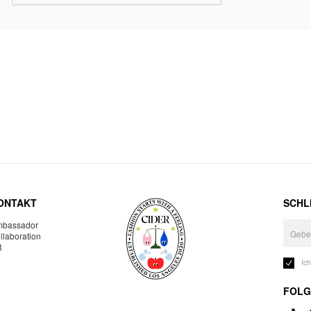
ONTAKT
SCHLI
bassador
llaboration
R
Ic
FOLG