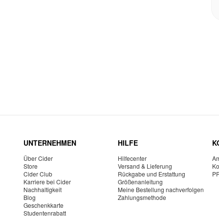
UNTERNEHMEN
HILFE
K
Über Cider
Hilfecenter
Am
Store
Versand & Lieferung
Ko
Cider Club
Rückgabe und Erstattung
P
Karriere bei Cider
Größenanleitung
Nachhaltigkeit
Meine Bestellung nachverfolgen
Blog
Zahlungsmethode
Geschenkkarte
Studentenrabatt