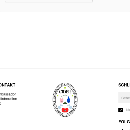
ONTAKT
SCHLI
bassador
llaboration
R
Ic
FOLG