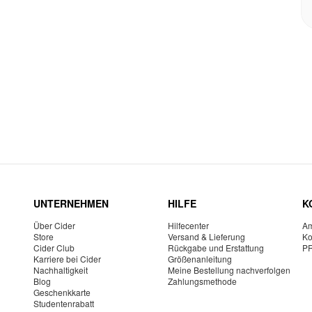
UNTERNEHMEN
HILFE
K
Über Cider
Hilfecenter
Am
Store
Versand & Lieferung
Ko
Cider Club
Rückgabe und Erstattung
P
Karriere bei Cider
Größenanleitung
Nachhaltigkeit
Meine Bestellung nachverfolgen
Blog
Zahlungsmethode
Geschenkkarte
Studentenrabatt