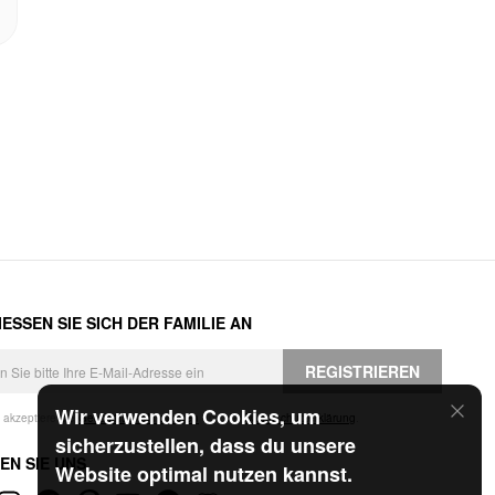
ESSEN SIE SICH DER FAMILIE AN
REGISTRIEREN
Wir verwenden Cookies, um
h akzeptiere die
Geschäftsbedingungen
und die
Datenschutzerklärung
.
sicherzustellen, dass du unsere
EN SIE UNS
Website optimal nutzen kannst.