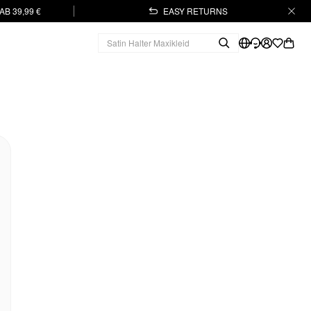
B 39,99 €
EASY RETURNS