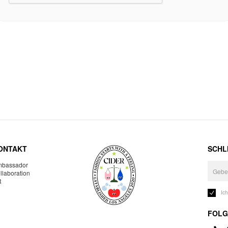
ONTAKT
SCHLI
bassador
llaboration
R
Ic
FOLG