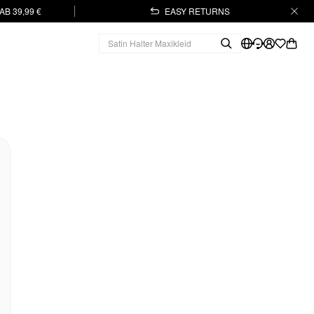
B 39,99 €
EASY RETURNS