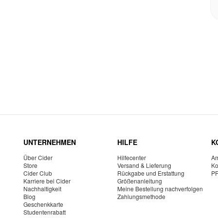
UNTERNEHMEN
HILFE
K
Über Cider
Hilfecenter
Am
Store
Versand & Lieferung
Ko
Cider Club
Rückgabe und Erstattung
P
Karriere bei Cider
Größenanleitung
Nachhaltigkeit
Meine Bestellung nachverfolgen
Blog
Zahlungsmethode
Geschenkkarte
Studentenrabatt