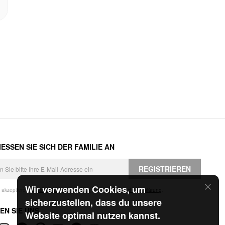
ESSEN SIE SICH DER FAMILIE AN
REGISTRIEREN
Wir verwenden Cookies, um
h akzeptiere die
Geschäftsbedingungen
und die
Datenschutzerklärung
.
sicherzustellen, dass du unsere
EN SIE UNS
Website optimal nutzen kannst.