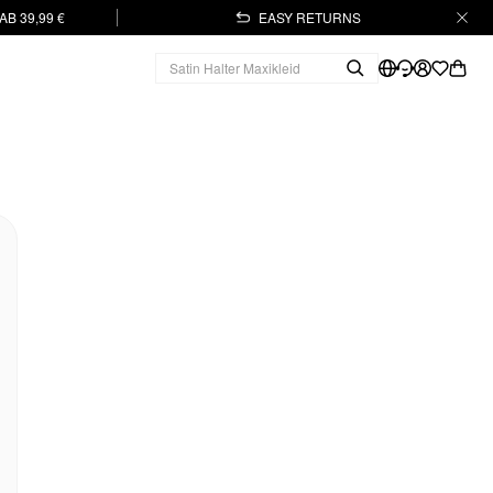
B 39,99 €
EASY RETURNS