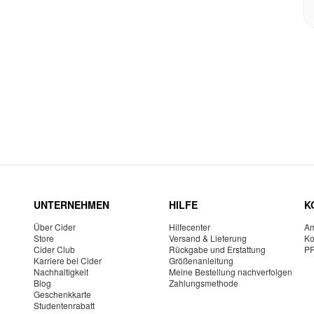
UNTERNEHMEN
HILFE
K
Über Cider
Hilfecenter
Am
Store
Versand & Lieferung
Ko
Cider Club
Rückgabe und Erstattung
P
Karriere bei Cider
Größenanleitung
Nachhaltigkeit
Meine Bestellung nachverfolgen
Blog
Zahlungsmethode
Geschenkkarte
Studentenrabatt