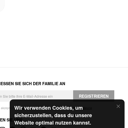
ESSEN SIE SICH DER FAMILIE AN
REGISTRIEREN
Wir verwenden Cookies, um
h akzeptiere die
Geschäftsbedingungen
und die
Datenschutzerklärung
.
sicherzustellen, dass du unsere
EN SIE UNS
Website optimal nutzen kannst.