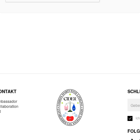
ONTAKT
SCHLI
bassador
llaboration
R
Ic
FOLG