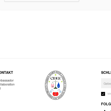
ONTAKT
SCHLI
bassador
llaboration
R
Ic
FOLG