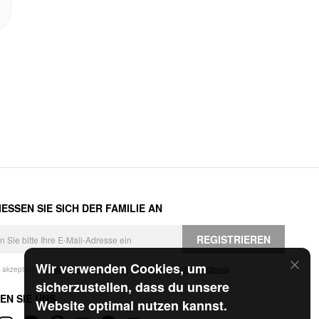
ESSEN SIE SICH DER FAMILIE AN
REGISTRIEREN
Wir verwenden Cookies, um
h akzeptiere die
Geschäftsbedingungen
und die
Datenschutzerklärung
.
sicherzustellen, dass du unsere
EN SIE UNS
Website optimal nutzen kannst.