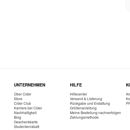
UNTERNEHMEN
HILFE
K
Über Cider
Hilfecenter
Am
Store
Versand & Lieferung
Ko
Cider Club
Rückgabe und Erstattung
P
Karriere bei Cider
Größenanleitung
Nachhaltigkeit
Meine Bestellung nachverfolgen
Blog
Zahlungsmethode
Geschenkkarte
Studentenrabatt