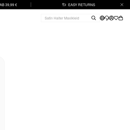
B 39,99 €
EASY RETURNS