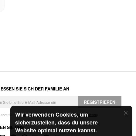
ESSEN SIE SICH DER FAMILIE AN
REGISTRIEREN
Wir verwenden Cookies, um
h akzeptiere die
Geschäftsbedingungen
und die
Datenschutzerklärung
.
sicherzustellen, dass du unsere
EN SIE UNS
Website optimal nutzen kannst.