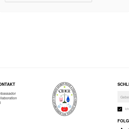
ONTAKT
SCHLI
bassador
llaboration
R
Ic
FOLG