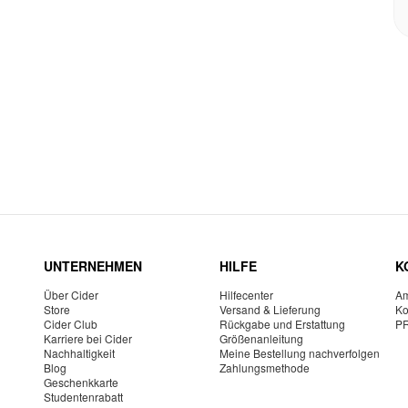
UNTERNEHMEN
HILFE
K
Über Cider
Hilfecenter
Am
Store
Versand & Lieferung
Ko
Cider Club
Rückgabe und Erstattung
P
Karriere bei Cider
Größenanleitung
Nachhaltigkeit
Meine Bestellung nachverfolgen
Blog
Zahlungsmethode
Geschenkkarte
Studentenrabatt