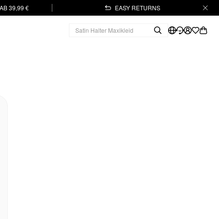
B 39,99 €
EASY RETURNS