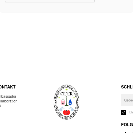
ONTAKT
SCHLI
bassador
llaboration
R
Ic
FOLG