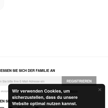
ESSEN SIE SICH DER FAMILIE AN
REGISTRIEREN
Wir verwenden Cookies, um
h akzeptiere die
Geschäftsbedingungen
und die
Datenschutzerklärung
.
sicherzustellen, dass du unsere
EN SIE UNS
Website optimal nutzen kannst.