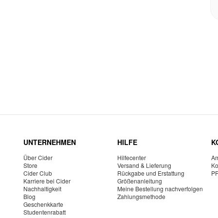
UNTERNEHMEN
HILFE
K
Über Cider
Hilfecenter
Am
Store
Versand & Lieferung
Ko
Cider Club
Rückgabe und Erstattung
P
Karriere bei Cider
Größenanleitung
Nachhaltigkeit
Meine Bestellung nachverfolgen
Blog
Zahlungsmethode
Geschenkkarte
Studentenrabatt