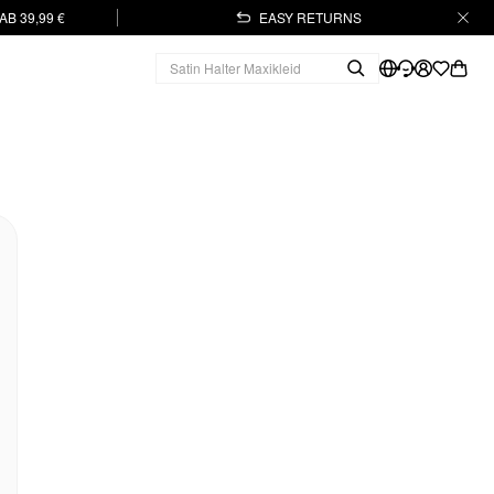
B 39,99 €
EASY RETURNS