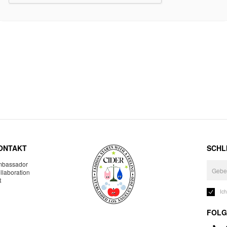
ONTAKT
SCHLI
bassador
llaboration
R
Ic
FOLG