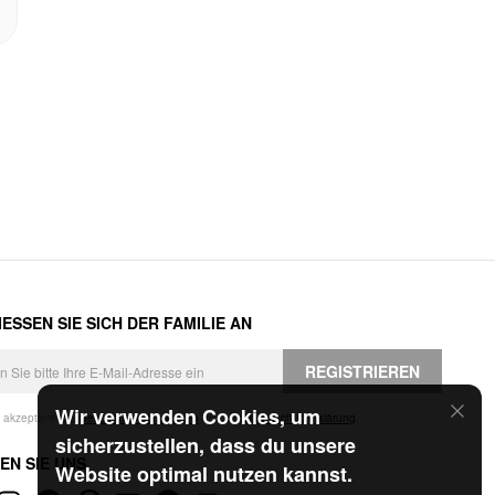
ESSEN SIE SICH DER FAMILIE AN
REGISTRIEREN
Wir verwenden Cookies, um
h akzeptiere die
Geschäftsbedingungen
und die
Datenschutzerklärung
.
sicherzustellen, dass du unsere
EN SIE UNS
Website optimal nutzen kannst.