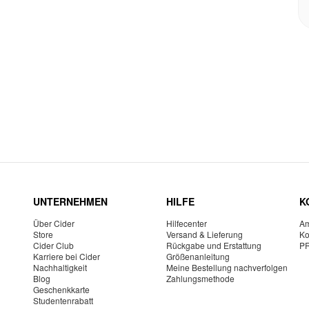
UNTERNEHMEN
HILFE
K
Über Cider
Hilfecenter
Am
Store
Versand & Lieferung
Ko
Cider Club
Rückgabe und Erstattung
P
Karriere bei Cider
Größenanleitung
Nachhaltigkeit
Meine Bestellung nachverfolgen
Blog
Zahlungsmethode
Geschenkkarte
Studentenrabatt