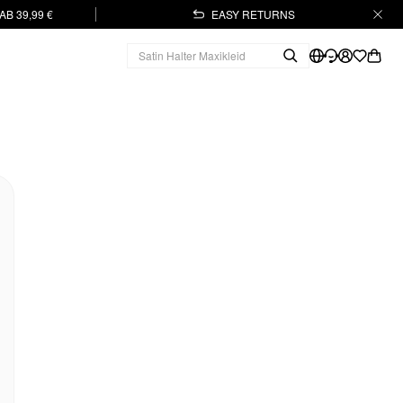
B 39,99 €
EASY RETURNS