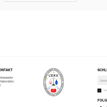
ONTAKT
SCHLI
bassador
llaboration
R
Ic
FOLG