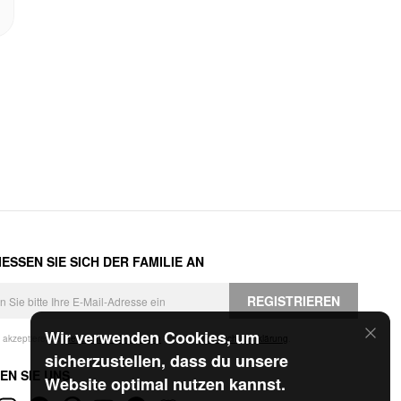
ESSEN SIE SICH DER FAMILIE AN
REGISTRIEREN
Wir verwenden Cookies, um
h akzeptiere die
Geschäftsbedingungen
und die
Datenschutzerklärung
.
sicherzustellen, dass du unsere
EN SIE UNS
Website optimal nutzen kannst.