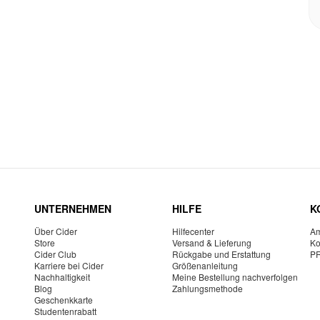
UNTERNEHMEN
HILFE
K
Über Cider
Hilfecenter
Am
Store
Versand & Lieferung
Ko
Cider Club
Rückgabe und Erstattung
P
Karriere bei Cider
Größenanleitung
Nachhaltigkeit
Meine Bestellung nachverfolgen
Blog
Zahlungsmethode
Geschenkkarte
Studentenrabatt