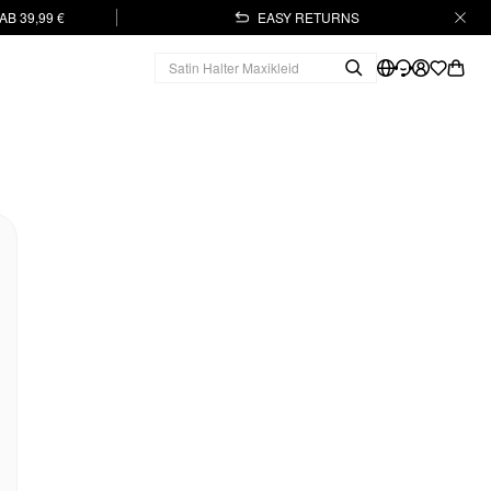
B 39,99 €
EASY RETURNS