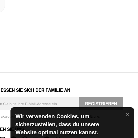
ESSEN SIE SICH DER FAMILIE AN
REGISTRIEREN
Wir verwenden Cookies, um
h akzeptiere die
Geschäftsbedingungen
und die
Datenschutzerklärung
.
sicherzustellen, dass du unsere
EN SIE UNS
Website optimal nutzen kannst.