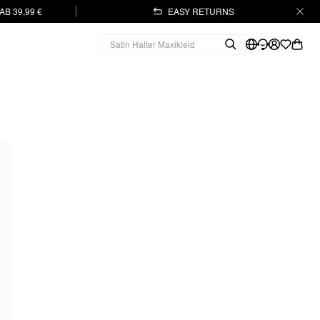
B 39,99 €
EASY RETURNS