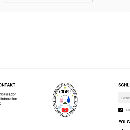
ONTAKT
SCHLI
bassador
llaboration
R
Ic
FOLG