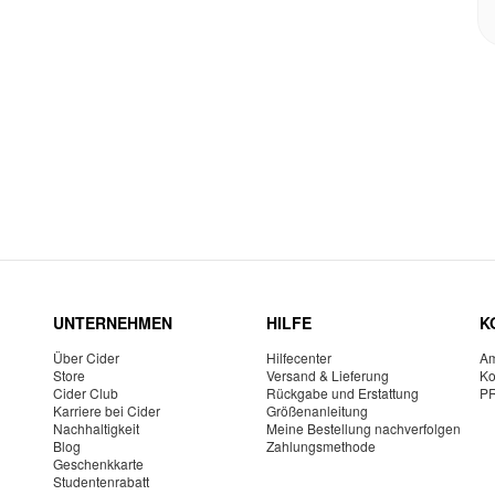
UNTERNEHMEN
HILFE
K
Über Cider
Hilfecenter
Am
Store
Versand & Lieferung
Ko
Cider Club
Rückgabe und Erstattung
P
Karriere bei Cider
Größenanleitung
Nachhaltigkeit
Meine Bestellung nachverfolgen
Blog
Zahlungsmethode
Geschenkkarte
Studentenrabatt