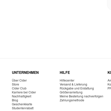
UNTERNEHMEN
HILFE
K
Über Cider
Hilfecenter
Am
Store
Versand & Lieferung
Ko
Cider Club
Rückgabe und Erstattung
P
Karriere bei Cider
Größenanleitung
Nachhaltigkeit
Meine Bestellung nachverfolgen
Blog
Zahlungsmethode
Geschenkkarte
Studentenrabatt