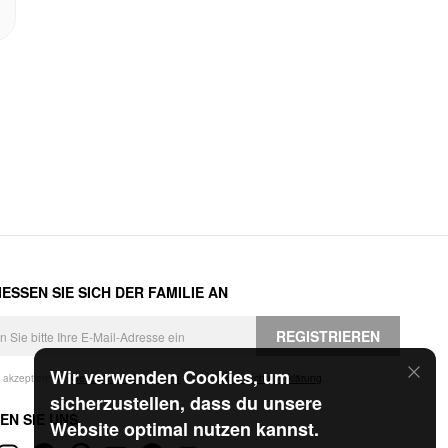
ESSEN SIE SICH DER FAMILIE AN
REGISTRIEREN
Wir verwenden Cookies, um
h akzeptiere die
Geschäftsbedingungen
und die
Datenschutzerklärung
.
sicherzustellen, dass du unsere
EN SIE UNS
Website optimal nutzen kannst.