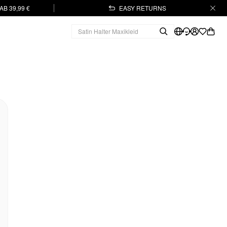
B 39,99 €
EASY RETURNS