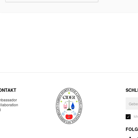
ONTAKT
SCHLI
bassador
llaboration
R
Ic
FOLG