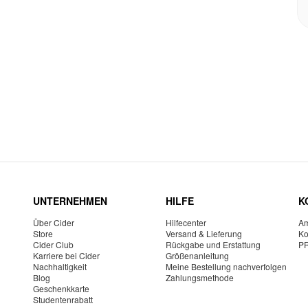
UNTERNEHMEN
HILFE
K
Über Cider
Hilfecenter
Am
Store
Versand & Lieferung
Ko
Cider Club
Rückgabe und Erstattung
P
Karriere bei Cider
Größenanleitung
Nachhaltigkeit
Meine Bestellung nachverfolgen
Blog
Zahlungsmethode
Geschenkkarte
Studentenrabatt