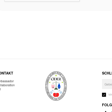
ONTAKT
SCHLI
bassador
llaboration
R
Ic
FOLG