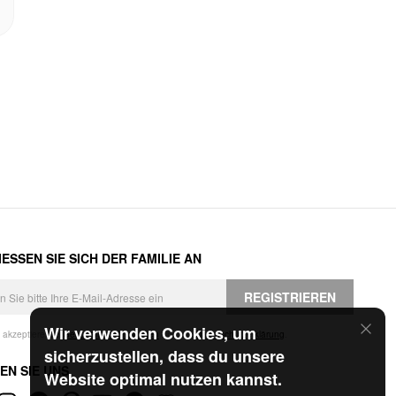
ESSEN SIE SICH DER FAMILIE AN
REGISTRIEREN
Wir verwenden Cookies, um
h akzeptiere die
Geschäftsbedingungen
und die
Datenschutzerklärung
.
sicherzustellen, dass du unsere
EN SIE UNS
Website optimal nutzen kannst.