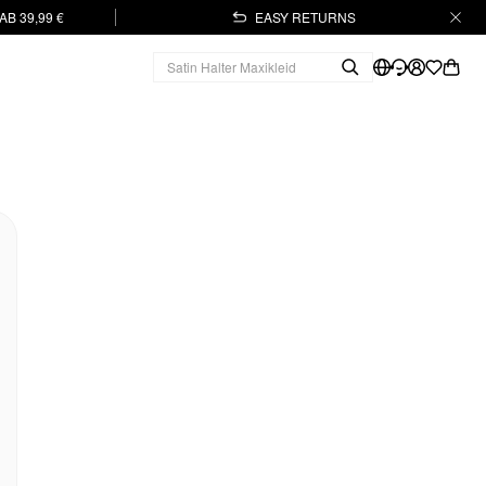
B 39,99 €
EASY RETURNS