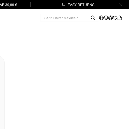
B 39,99 €
EASY RETURNS