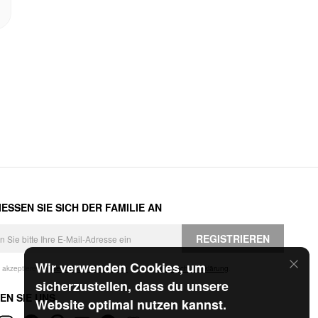
ESSEN SIE SICH DER FAMILIE AN
REGISTRIEREN
Wir verwenden Cookies, um
h akzeptiere die
Geschäftsbedingungen
und die
Datenschutzerklärung
.
sicherzustellen, dass du unsere
EN SIE UNS
Website optimal nutzen kannst.