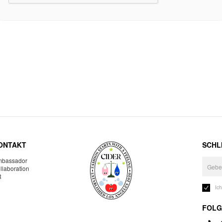
ONTAKT
SCHLI
bassador
llaboration
R
Ic
FOLG