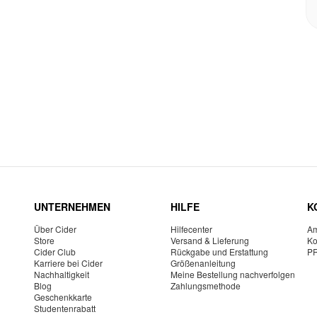
UNTERNEHMEN
HILFE
K
Über Cider
Hilfecenter
Am
Store
Versand & Lieferung
Ko
Cider Club
Rückgabe und Erstattung
P
Karriere bei Cider
Größenanleitung
Nachhaltigkeit
Meine Bestellung nachverfolgen
Blog
Zahlungsmethode
Geschenkkarte
Studentenrabatt