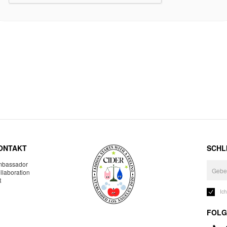
ONTAKT
SCHLI
bassador
llaboration
R
Ic
FOLG