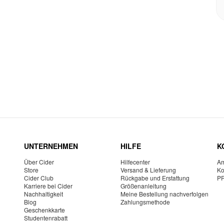
UNTERNEHMEN
HILFE
K
Über Cider
Hilfecenter
Am
Store
Versand & Lieferung
Ko
Cider Club
Rückgabe und Erstattung
P
Karriere bei Cider
Größenanleitung
Nachhaltigkeit
Meine Bestellung nachverfolgen
Blog
Zahlungsmethode
Geschenkkarte
Studentenrabatt