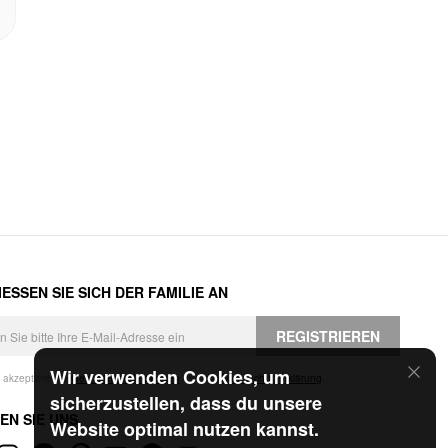
ESSEN SIE SICH DER FAMILIE AN
REGISTRIEREN
Wir verwenden Cookies, um
h akzeptiere die
Geschäftsbedingungen
und die
Datenschutzerklärung
.
sicherzustellen, dass du unsere
EN SIE UNS
Website optimal nutzen kannst.