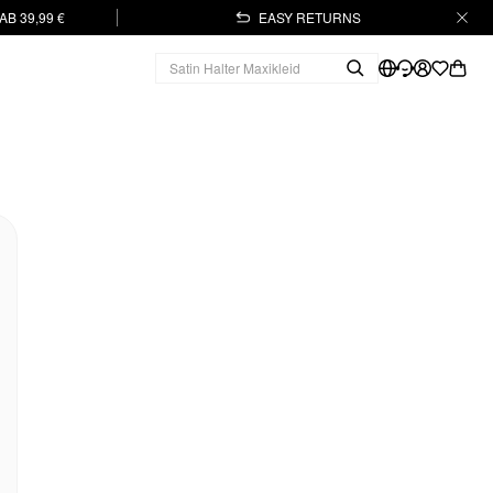
B 39,99 €
EASY RETURNS