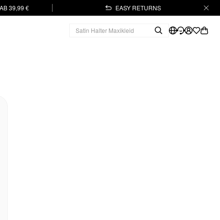
B 39,99 €
EASY RETURNS