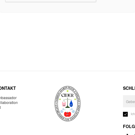
ONTAKT
SCHLI
bassador
llaboration
R
Ic
FOLG