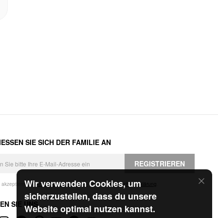
ESSEN SIE SICH DER FAMILIE AN
REGISTRIEREN
Wir verwenden Cookies, um
h akzeptiere die
Geschäftsbedingungen
und die
Datenschutzerklärung
.
sicherzustellen, dass du unsere
EN SIE UNS
Website optimal nutzen kannst.