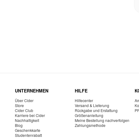
UNTERNEHMEN
HILFE
K
Über Cider
Hilfecenter
Am
Store
Versand & Lieferung
Ko
Cider Club
Rückgabe und Erstattung
P
Karriere bei Cider
Größenanleitung
Nachhaltigkeit
Meine Bestellung nachverfolgen
Blog
Zahlungsmethode
Geschenkkarte
Studentenrabatt