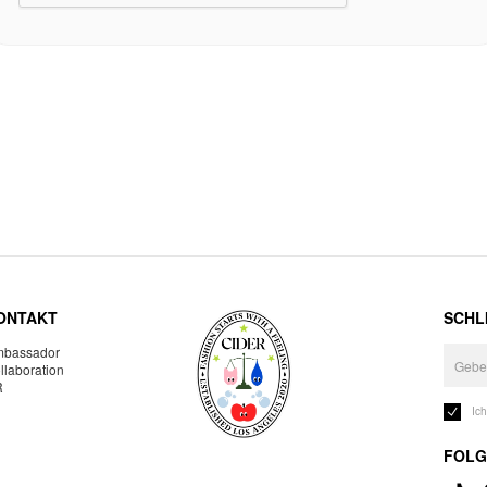
ONTAKT
SCHLI
bassador
llaboration
R
Ic
FOLG