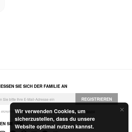
ESSEN SIE SICH DER FAMILIE AN
REGISTRIEREN
Wir verwenden Cookies, um
h akzeptiere die
Geschäftsbedingungen
und die
Datenschutzerklärung
.
sicherzustellen, dass du unsere
EN SIE UNS
Website optimal nutzen kannst.