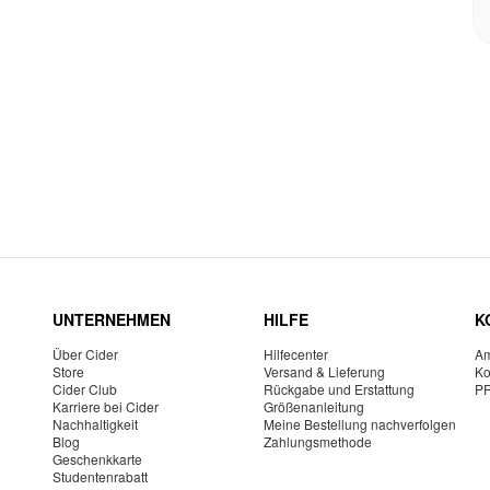
UNTERNEHMEN
HILFE
K
Über Cider
Hilfecenter
Am
Store
Versand & Lieferung
Ko
Cider Club
Rückgabe und Erstattung
P
Karriere bei Cider
Größenanleitung
Nachhaltigkeit
Meine Bestellung nachverfolgen
Blog
Zahlungsmethode
Geschenkkarte
Studentenrabatt