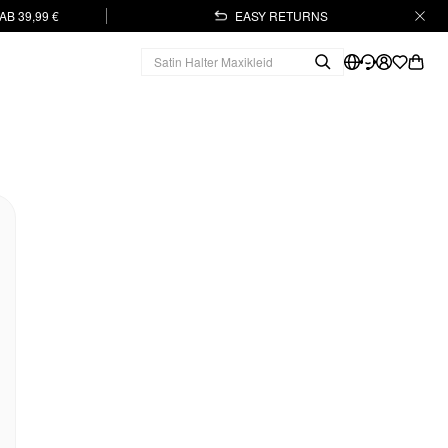
B 39,99 €
EASY RETURNS