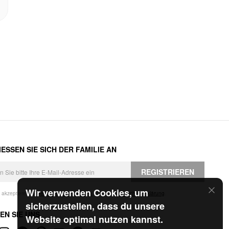
ESSEN SIE SICH DER FAMILIE AN
REGISTRIEREN
Wir verwenden Cookies, um
h akzeptiere die
Geschäftsbedingungen
und die
Datenschutzerklärung
.
sicherzustellen, dass du unsere
EN SIE UNS
Website optimal nutzen kannst.