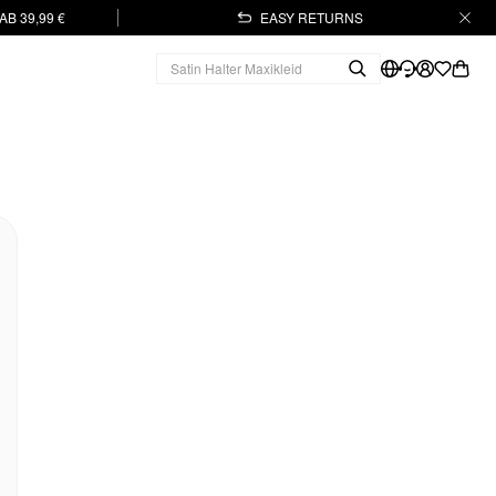
B 39,99 €
EASY RETURNS