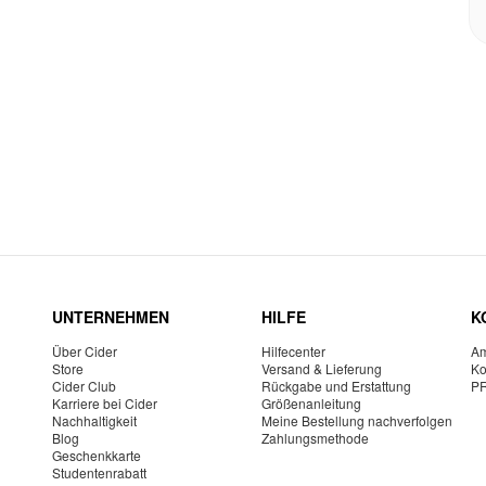
UNTERNEHMEN
HILFE
K
Über Cider
Hilfecenter
Am
Store
Versand & Lieferung
Ko
Cider Club
Rückgabe und Erstattung
P
Karriere bei Cider
Größenanleitung
Nachhaltigkeit
Meine Bestellung nachverfolgen
Blog
Zahlungsmethode
Geschenkkarte
Studentenrabatt