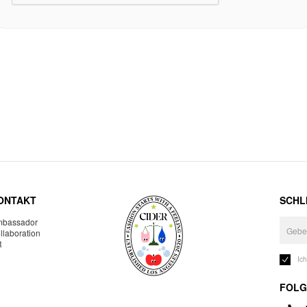
ONTAKT
SCHLI
bassador
llaboration
R
Ic
FOLG