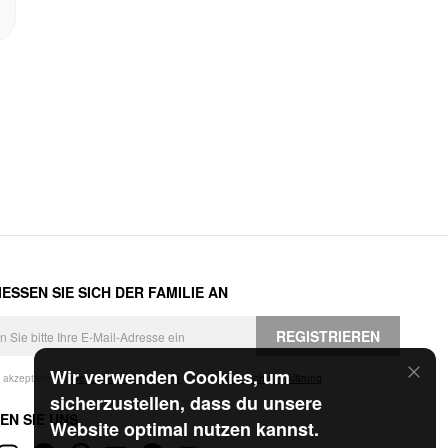
ESSEN SIE SICH DER FAMILIE AN
REGISTRIEREN
Wir verwenden Cookies, um
h akzeptiere die
Geschäftsbedingungen
und die
Datenschutzerklärung
.
sicherzustellen, dass du unsere
EN SIE UNS
Website optimal nutzen kannst.