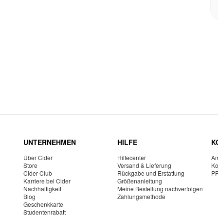
UNTERNEHMEN
HILFE
K
Über Cider
Hilfecenter
Am
Store
Versand & Lieferung
Ko
Cider Club
Rückgabe und Erstattung
P
Karriere bei Cider
Größenanleitung
Nachhaltigkeit
Meine Bestellung nachverfolgen
Blog
Zahlungsmethode
Geschenkkarte
Studentenrabatt