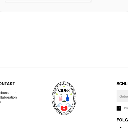
ONTAKT
SCHLI
bassador
llaboration
R
Ic
FOLG