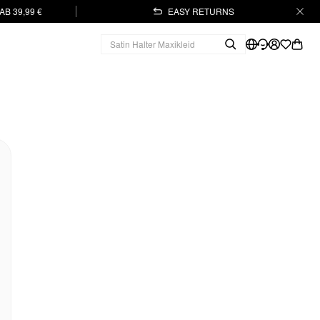
B 39,99 €
EASY RETURNS