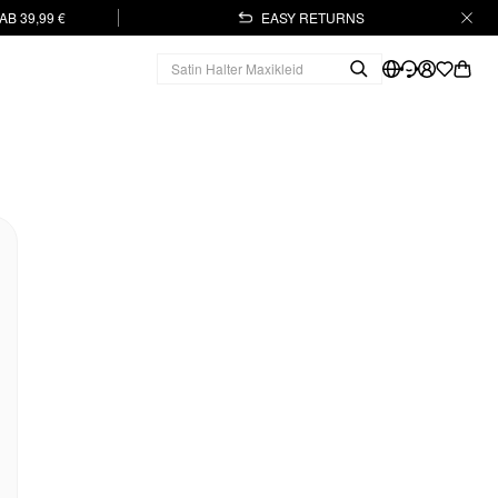
B 39,99 €
EASY RETURNS