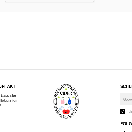
ONTAKT
SCHLI
bassador
llaboration
R
Ic
FOLG