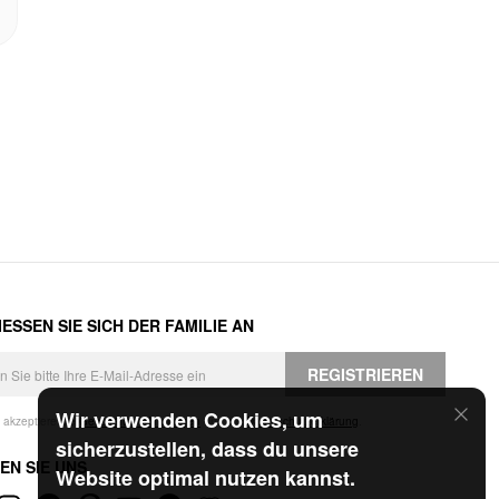
ESSEN SIE SICH DER FAMILIE AN
REGISTRIEREN
Wir verwenden Cookies, um
h akzeptiere die
Geschäftsbedingungen
und die
Datenschutzerklärung
.
sicherzustellen, dass du unsere
EN SIE UNS
Website optimal nutzen kannst.