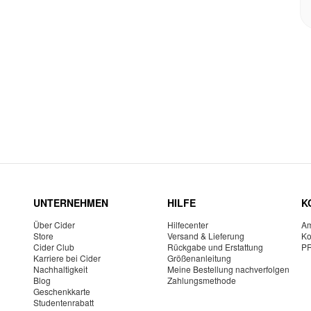
UNTERNEHMEN
HILFE
K
Über Cider
Hilfecenter
Am
Store
Versand & Lieferung
Ko
Cider Club
Rückgabe und Erstattung
P
Karriere bei Cider
Größenanleitung
Nachhaltigkeit
Meine Bestellung nachverfolgen
Blog
Zahlungsmethode
Geschenkkarte
Studentenrabatt