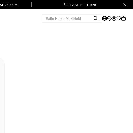
B 39,99 €
EASY RETURNS