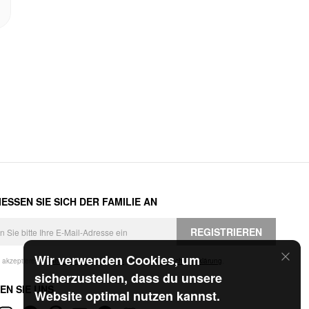
ESSEN SIE SICH DER FAMILIE AN
REGISTRIEREN
Wir verwenden Cookies, um
h akzeptiere die
Geschäftsbedingungen
und die
Datenschutzerklärung
.
sicherzustellen, dass du unsere
EN SIE UNS
Website optimal nutzen kannst.