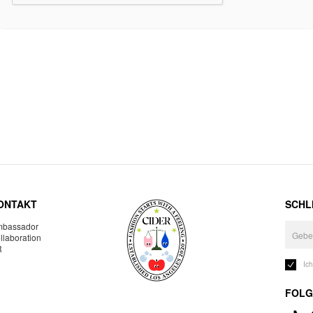
ONTAKT
SCHLI
bassador
llaboration
R
Ic
FOLG