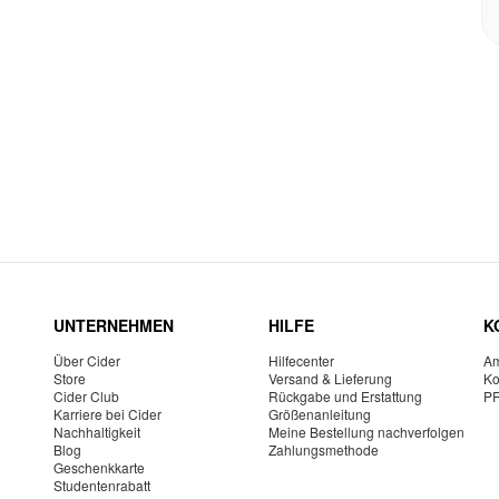
UNTERNEHMEN
HILFE
K
Über Cider
Hilfecenter
Am
Store
Versand & Lieferung
Ko
Cider Club
Rückgabe und Erstattung
P
Karriere bei Cider
Größenanleitung
Nachhaltigkeit
Meine Bestellung nachverfolgen
Blog
Zahlungsmethode
Geschenkkarte
Studentenrabatt