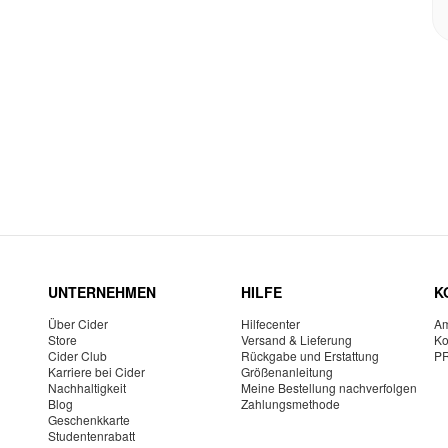
UNTERNEHMEN
HILFE
K
Über Cider
Hilfecenter
Am
Store
Versand & Lieferung
Ko
Cider Club
Rückgabe und Erstattung
P
Karriere bei Cider
Größenanleitung
Nachhaltigkeit
Meine Bestellung nachverfolgen
Blog
Zahlungsmethode
Geschenkkarte
Studentenrabatt