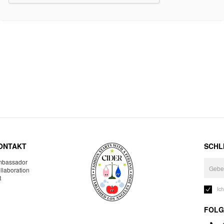
ONTAKT
SCHLI
bassador
llaboration
R
Ic
FOLG