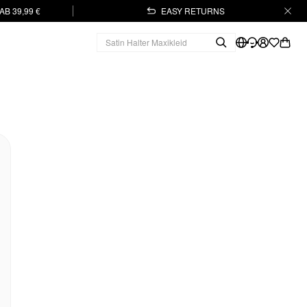
B 39,99 €
EASY RETURNS