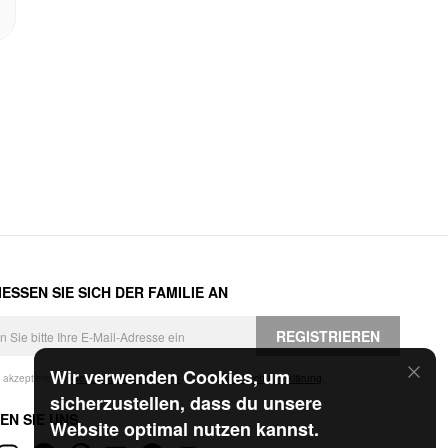
ESSEN SIE SICH DER FAMILIE AN
REGISTRIEREN
Wir verwenden Cookies, um
h akzeptiere die
Geschäftsbedingungen
und die
Datenschutzerklärung
.
sicherzustellen, dass du unsere
EN SIE UNS
Website optimal nutzen kannst.