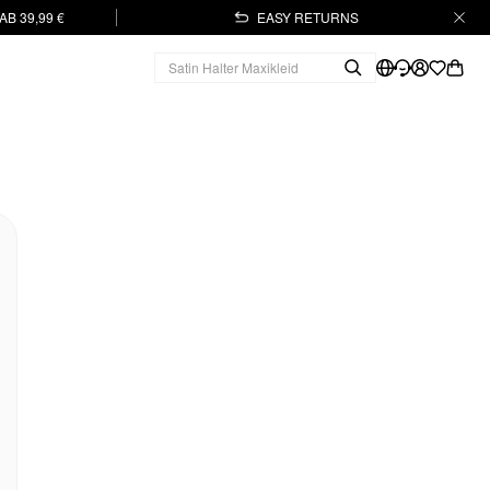
B 39,99 €
EASY RETURNS