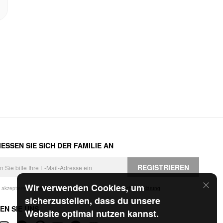
ESSEN SIE SICH DER FAMILIE AN
REGISTRIEREN
Wir verwenden Cookies, um
h akzeptiere die
Geschäftsbedingungen
und die
Datenschutzerklärung
.
sicherzustellen, dass du unsere
EN SIE UNS
Website optimal nutzen kannst.