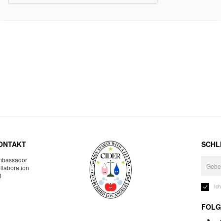
ONTAKT
SCHLI
bassador
llaboration
R
Ic
FOLG