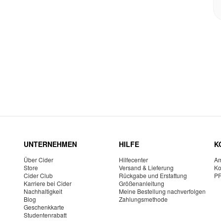
UNTERNEHMEN
HILFE
K
Über Cider
Hilfecenter
Am
Store
Versand & Lieferung
Ko
Cider Club
Rückgabe und Erstattung
P
Karriere bei Cider
Größenanleitung
Nachhaltigkeit
Meine Bestellung nachverfolgen
Blog
Zahlungsmethode
Geschenkkarte
Studentenrabatt