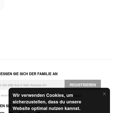
ESSEN SIE SICH DER FAMILIE AN
REGISTRIEREN
Wir verwenden Cookies, um
h akzeptiere die
Geschäftsbedingungen
und die
Datenschutzerklärung
.
sicherzustellen, dass du unsere
EN SIE UNS
Website optimal nutzen kannst.