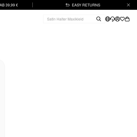
B 39,99 €
EASY RETURNS