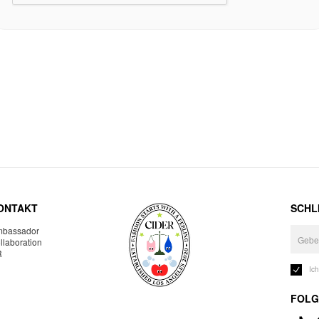
ONTAKT
SCHLI
bassador
llaboration
R
Ic
FOLG