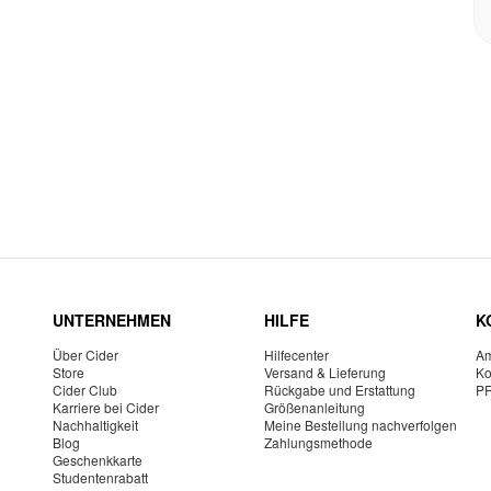
UNTERNEHMEN
HILFE
K
Über Cider
Hilfecenter
Am
Store
Versand & Lieferung
Ko
Cider Club
Rückgabe und Erstattung
P
Karriere bei Cider
Größenanleitung
Nachhaltigkeit
Meine Bestellung nachverfolgen
Blog
Zahlungsmethode
Geschenkkarte
Studentenrabatt