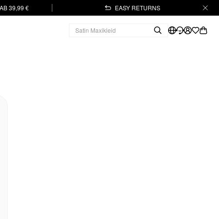
B 39,99 €
EASY RETURNS