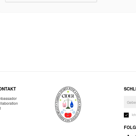
ONTAKT
SCHLI
bassador
llaboration
R
Ic
FOLG