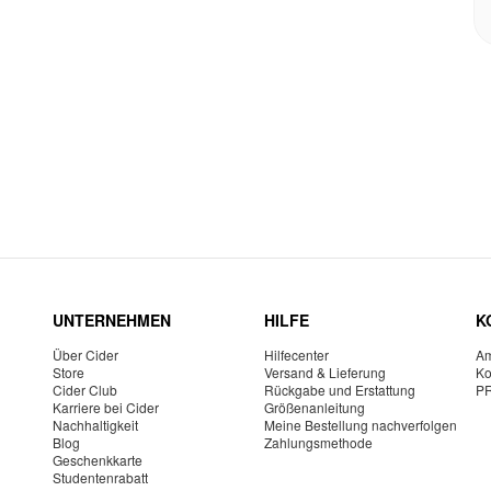
UNTERNEHMEN
HILFE
K
Über Cider
Hilfecenter
Am
Store
Versand & Lieferung
Ko
Cider Club
Rückgabe und Erstattung
P
Karriere bei Cider
Größenanleitung
Nachhaltigkeit
Meine Bestellung nachverfolgen
Blog
Zahlungsmethode
Geschenkkarte
Studentenrabatt