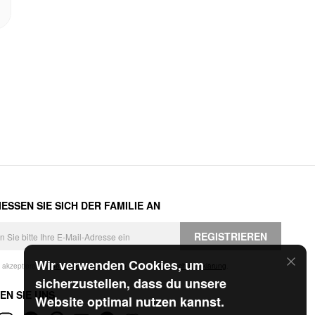
ESSEN SIE SICH DER FAMILIE AN
REGISTRIEREN
Wir verwenden Cookies, um
h akzeptiere die
Geschäftsbedingungen
und die
Datenschutzerklärung
.
sicherzustellen, dass du unsere
EN SIE UNS
Website optimal nutzen kannst.