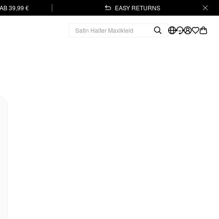
B 39,99 €
EASY RETURNS