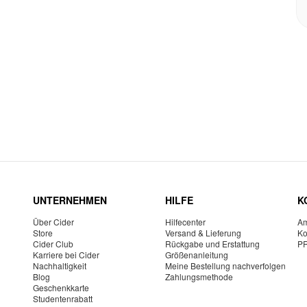
UNTERNEHMEN
HILFE
K
Über Cider
Hilfecenter
Am
Store
Versand & Lieferung
Ko
Cider Club
Rückgabe und Erstattung
P
Karriere bei Cider
Größenanleitung
Nachhaltigkeit
Meine Bestellung nachverfolgen
Blog
Zahlungsmethode
Geschenkkarte
Studentenrabatt