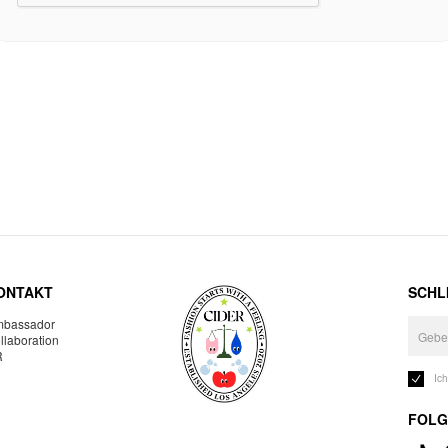
ONTAKT
SCHLI
bassador
llaboration
R
Ic
FOLG