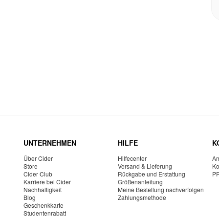
UNTERNEHMEN
HILFE
K
Über Cider
Hilfecenter
Am
Store
Versand & Lieferung
Ko
Cider Club
Rückgabe und Erstattung
P
Karriere bei Cider
Größenanleitung
Nachhaltigkeit
Meine Bestellung nachverfolgen
Blog
Zahlungsmethode
Geschenkkarte
Studentenrabatt