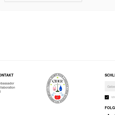
ONTAKT
SCHLI
bassador
llaboration
R
Ic
FOLG