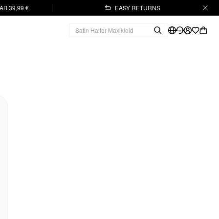
B 39,99 €
EASY RETURNS