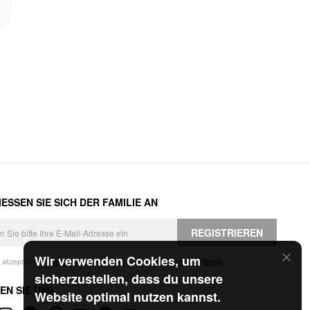
ESSEN SIE SICH DER FAMILIE AN
REGISTRIEREN
Wir verwenden Cookies, um
h akzeptiere die
Geschäftsbedingungen
und die
Datenschutzerklärung
.
sicherzustellen, dass du unsere
EN SIE UNS
Website optimal nutzen kannst.