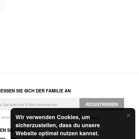
ESSEN SIE SICH DER FAMILIE AN
REGISTRIEREN
Wir verwenden Cookies, um
h akzeptiere die
Geschäftsbedingungen
und die
Datenschutzerklärung
.
sicherzustellen, dass du unsere
EN SIE UNS
Website optimal nutzen kannst.