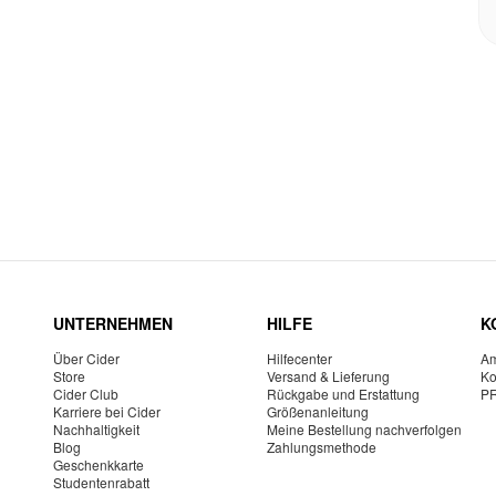
UNTERNEHMEN
HILFE
K
Über Cider
Hilfecenter
Am
Store
Versand & Lieferung
Ko
Cider Club
Rückgabe und Erstattung
P
Karriere bei Cider
Größenanleitung
Nachhaltigkeit
Meine Bestellung nachverfolgen
Blog
Zahlungsmethode
Geschenkkarte
Studentenrabatt