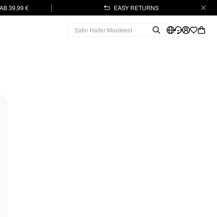
B 39,99 €
EASY RETURNS