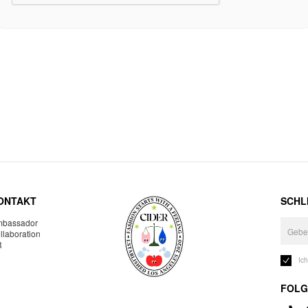
ONTAKT
SCHLI
bassador
llaboration
R
Ic
FOLG