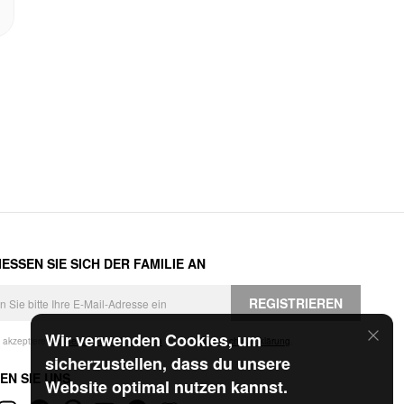
ESSEN SIE SICH DER FAMILIE AN
REGISTRIEREN
Wir verwenden Cookies, um
h akzeptiere die
Geschäftsbedingungen
und die
Datenschutzerklärung
.
sicherzustellen, dass du unsere
EN SIE UNS
Website optimal nutzen kannst.