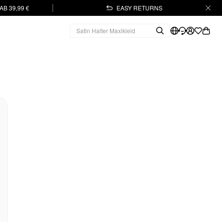
B 39,99 €
EASY RETURNS