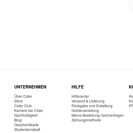
UNTERNEHMEN
HILFE
K
Über Cider
Hilfecenter
Am
Store
Versand & Lieferung
Ko
Cider Club
Rückgabe und Erstattung
P
Karriere bei Cider
Größenanleitung
Nachhaltigkeit
Meine Bestellung nachverfolgen
Blog
Zahlungsmethode
Geschenkkarte
Studentenrabatt