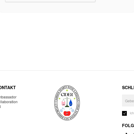
ONTAKT
SCHLI
bassador
llaboration
R
Ic
FOLG