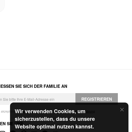
ESSEN SIE SICH DER FAMILIE AN
REGISTRIEREN
Wir verwenden Cookies, um
h akzeptiere die
Geschäftsbedingungen
und die
Datenschutzerklärung
.
sicherzustellen, dass du unsere
EN SIE UNS
Website optimal nutzen kannst.