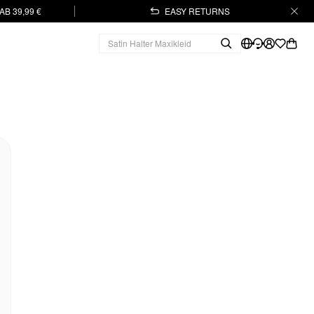
B 39,99 €
EASY RETURNS