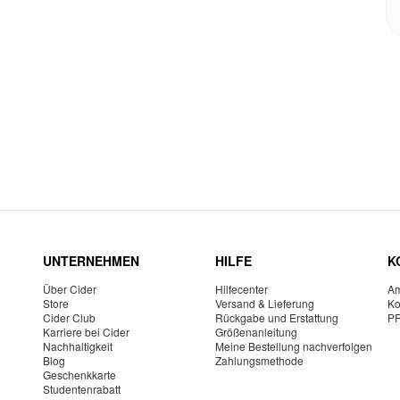
UNTERNEHMEN
HILFE
K
Über Cider
Hilfecenter
Am
Store
Versand & Lieferung
Ko
Cider Club
Rückgabe und Erstattung
P
Karriere bei Cider
Größenanleitung
Nachhaltigkeit
Meine Bestellung nachverfolgen
Blog
Zahlungsmethode
Geschenkkarte
Studentenrabatt