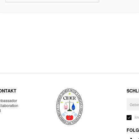
ONTAKT
SCHLI
bassador
llaboration
R
Ic
FOLG