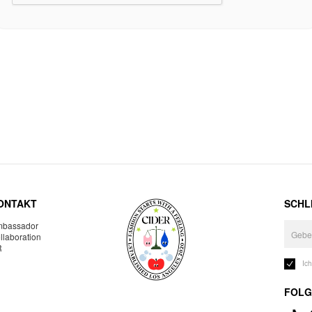
ONTAKT
SCHLI
bassador
llaboration
R
Ic
FOLG