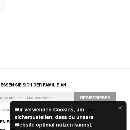
ESSEN SIE SICH DER FAMILIE AN
REGISTRIEREN
Wir verwenden Cookies, um
h akzeptiere die
Geschäftsbedingungen
und die
Datenschutzerklärung
.
sicherzustellen, dass du unsere
EN SIE UNS
Website optimal nutzen kannst.