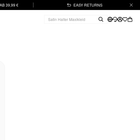
B 39,99 €
EASY RETURNS