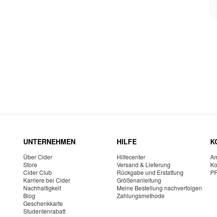
UNTERNEHMEN
HILFE
K
Über Cider
Hilfecenter
Am
Store
Versand & Lieferung
Ko
Cider Club
Rückgabe und Erstattung
P
Karriere bei Cider
Größenanleitung
Nachhaltigkeit
Meine Bestellung nachverfolgen
Blog
Zahlungsmethode
Geschenkkarte
Studentenrabatt