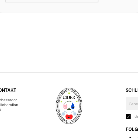
ONTAKT
SCHLI
bassador
llaboration
R
Ic
FOLG