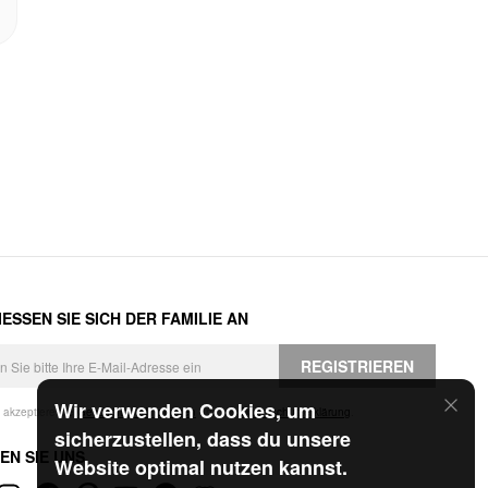
ESSEN SIE SICH DER FAMILIE AN
REGISTRIEREN
Wir verwenden Cookies, um
h akzeptiere die
Geschäftsbedingungen
und die
Datenschutzerklärung
.
sicherzustellen, dass du unsere
EN SIE UNS
Website optimal nutzen kannst.