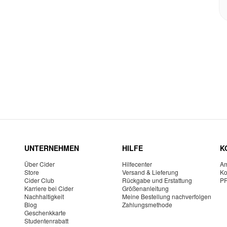
UNTERNEHMEN
HILFE
K
Über Cider
Hilfecenter
Am
Store
Versand & Lieferung
Ko
Cider Club
Rückgabe und Erstattung
P
Karriere bei Cider
Größenanleitung
Nachhaltigkeit
Meine Bestellung nachverfolgen
Blog
Zahlungsmethode
Geschenkkarte
Studentenrabatt