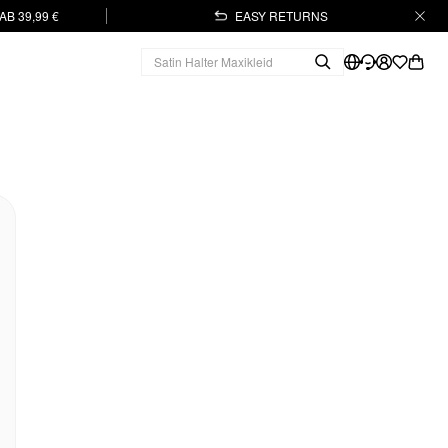
B 39,99 €
EASY RETURNS