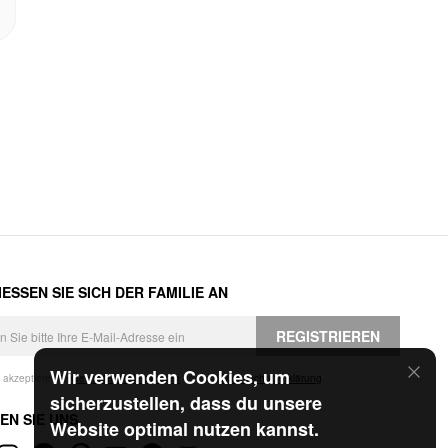
ESSEN SIE SICH DER FAMILIE AN
REGISTRIEREN
Wir verwenden Cookies, um
h akzeptiere die
Geschäftsbedingungen
und die
Datenschutzerklärung
.
sicherzustellen, dass du unsere
EN SIE UNS
Website optimal nutzen kannst.