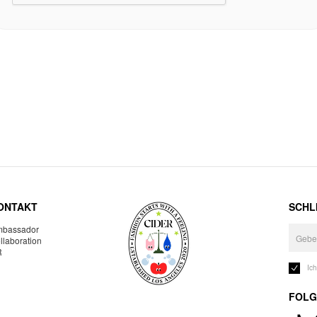
ONTAKT
SCHLI
bassador
llaboration
R
Ic
FOLG