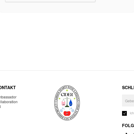
ONTAKT
SCHLI
bassador
llaboration
R
Ic
FOLG