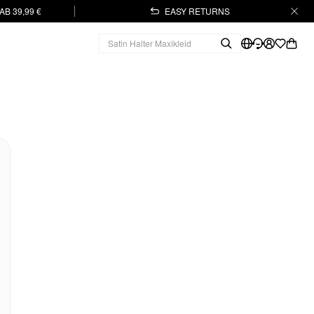
B 39,99 €
EASY RETURNS