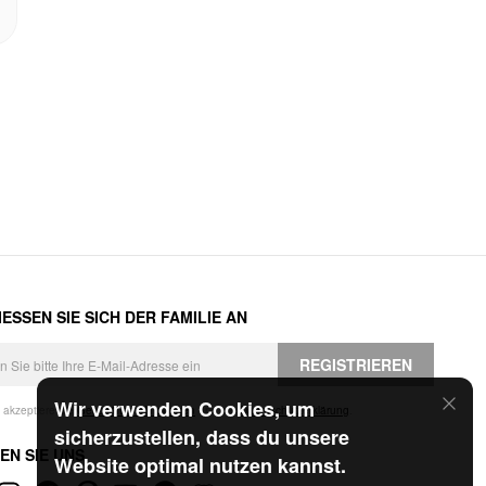
ESSEN SIE SICH DER FAMILIE AN
REGISTRIEREN
Wir verwenden Cookies, um
h akzeptiere die
Geschäftsbedingungen
und die
Datenschutzerklärung
.
sicherzustellen, dass du unsere
EN SIE UNS
Website optimal nutzen kannst.