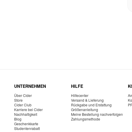
UNTERNEHMEN
HILFE
K
Über Cider
Hilfecenter
Am
Store
Versand & Lieferung
Ko
Cider Club
Rückgabe und Erstattung
P
Karriere bei Cider
Größenanleitung
Nachhaltigkeit
Meine Bestellung nachverfolgen
Blog
Zahlungsmethode
Geschenkkarte
Studentenrabatt