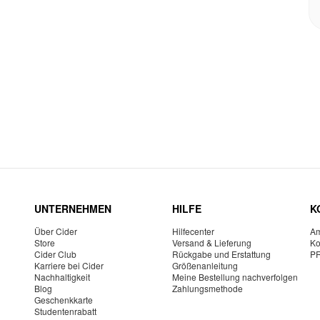
UNTERNEHMEN
HILFE
K
Über Cider
Hilfecenter
Am
Store
Versand & Lieferung
Ko
Cider Club
Rückgabe und Erstattung
P
Karriere bei Cider
Größenanleitung
Nachhaltigkeit
Meine Bestellung nachverfolgen
Blog
Zahlungsmethode
Geschenkkarte
Studentenrabatt