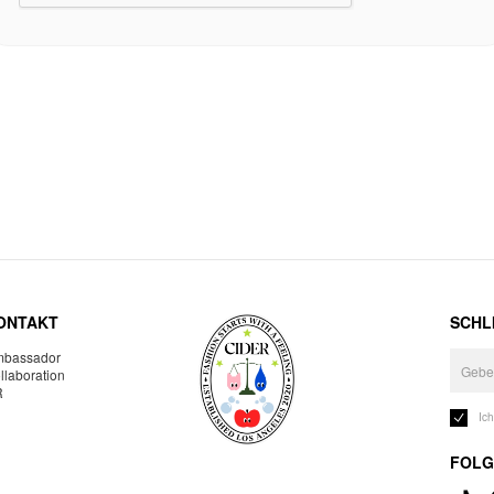
ONTAKT
SCHLI
bassador
llaboration
R
Ic
FOLG