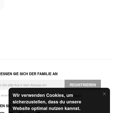
ESSEN SIE SICH DER FAMILIE AN
REGISTRIEREN
Wir verwenden Cookies, um
h akzeptiere die
Geschäftsbedingungen
und die
Datenschutzerklärung
.
sicherzustellen, dass du unsere
EN SIE UNS
Website optimal nutzen kannst.