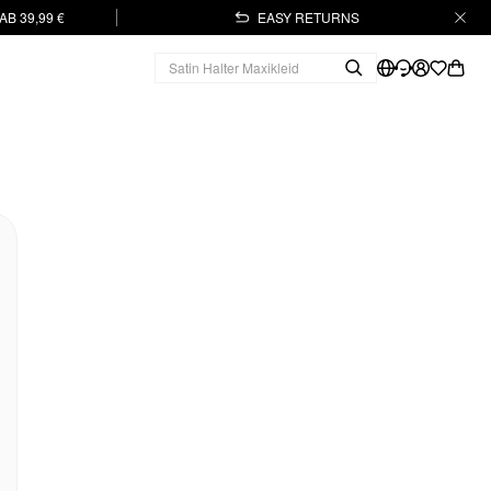
B 39,99 €
EASY RETURNS