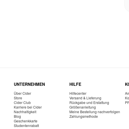
UNTERNEHMEN
HILFE
K
Über Cider
Hilfecenter
Am
Store
Versand & Lieferung
Ko
Cider Club
Rückgabe und Erstattung
P
Karriere bei Cider
Größenanleitung
Nachhaltigkeit
Meine Bestellung nachverfolgen
Blog
Zahlungsmethode
Geschenkkarte
Studentenrabatt