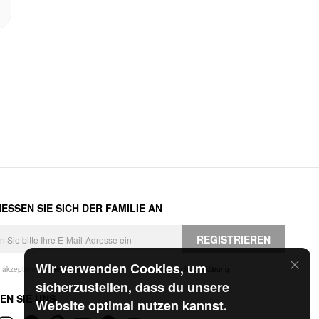
ESSEN SIE SICH DER FAMILIE AN
REGISTRIEREN
Wir verwenden Cookies, um
h akzeptiere die
Geschäftsbedingungen
und die
Datenschutzerklärung
.
sicherzustellen, dass du unsere
EN SIE UNS
Website optimal nutzen kannst.