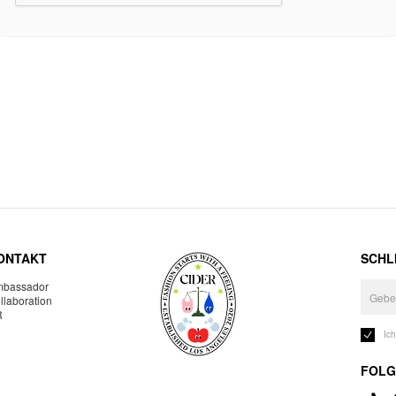
ONTAKT
SCHLI
bassador
llaboration
R
Ic
FOLG