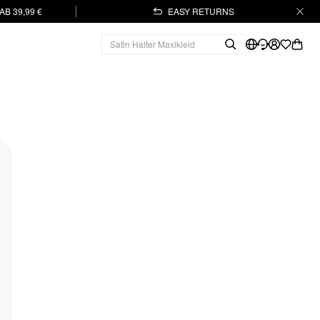
B 39,99 €
EASY RETURNS