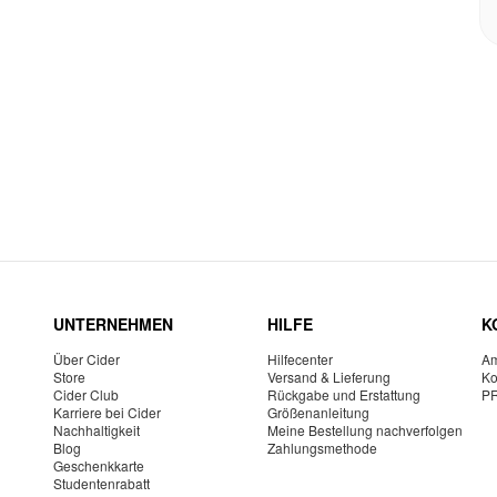
UNTERNEHMEN
HILFE
K
Über Cider
Hilfecenter
Am
Store
Versand & Lieferung
Ko
Cider Club
Rückgabe und Erstattung
P
Karriere bei Cider
Größenanleitung
Nachhaltigkeit
Meine Bestellung nachverfolgen
Blog
Zahlungsmethode
Geschenkkarte
Studentenrabatt