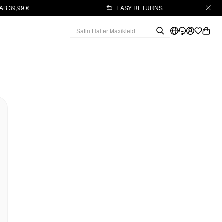
B 39,99 €
EASY RETURNS