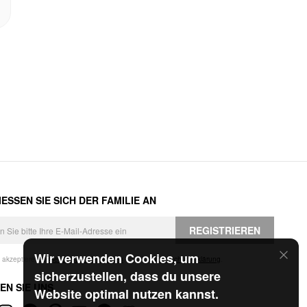
ESSEN SIE SICH DER FAMILIE AN
REGISTRIEREN
Wir verwenden Cookies, um
h akzeptiere die
Geschäftsbedingungen
und die
Datenschutzerklärung
.
sicherzustellen, dass du unsere
EN SIE UNS
Website optimal nutzen kannst.