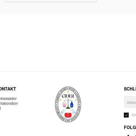
ONTAKT
SCHLI
bassador
llaboration
R
Ic
FOLG