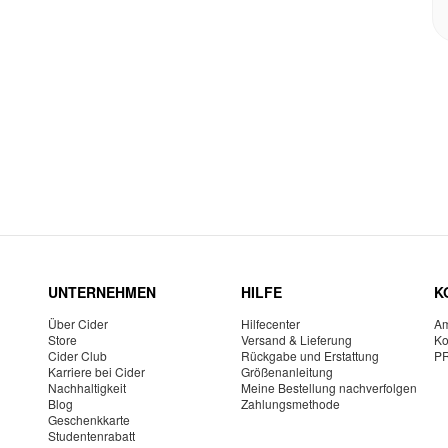
UNTERNEHMEN
HILFE
K
Über Cider
Hilfecenter
Am
Store
Versand & Lieferung
Ko
Cider Club
Rückgabe und Erstattung
P
Karriere bei Cider
Größenanleitung
Nachhaltigkeit
Meine Bestellung nachverfolgen
Blog
Zahlungsmethode
Geschenkkarte
Studentenrabatt