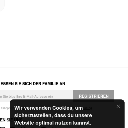
ESSEN SIE SICH DER FAMILIE AN
REGISTRIEREN
Wir verwenden Cookies, um
h akzeptiere die
Geschäftsbedingungen
und die
Datenschutzerklärung
.
sicherzustellen, dass du unsere
EN SIE UNS
Website optimal nutzen kannst.