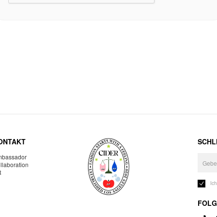
ONTAKT
SCHLI
bassador
llaboration
R
Ic
FOLG