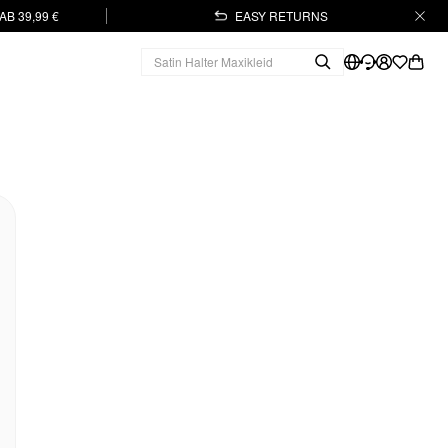
B 39,99 €
EASY RETURNS