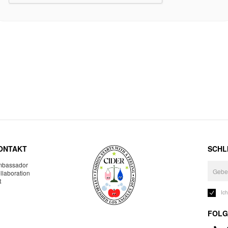
ONTAKT
SCHLI
bassador
llaboration
R
Ic
FOLG