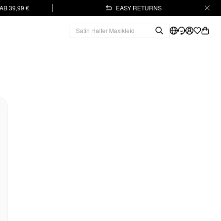
B 39,99 €
EASY RETURNS