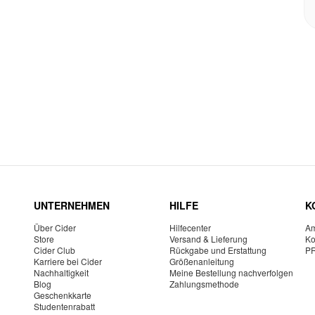
UNTERNEHMEN
HILFE
K
Über Cider
Hilfecenter
Am
Store
Versand & Lieferung
Ko
Cider Club
Rückgabe und Erstattung
P
Karriere bei Cider
Größenanleitung
Nachhaltigkeit
Meine Bestellung nachverfolgen
Blog
Zahlungsmethode
Geschenkkarte
Studentenrabatt