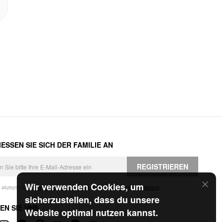
ESSEN SIE SICH DER FAMILIE AN
REGISTRIEREN
Wir verwenden Cookies, um
h akzeptiere die
Geschäftsbedingungen
und die
Datenschutzerklärung
.
sicherzustellen, dass du unsere
EN SIE UNS
Website optimal nutzen kannst.