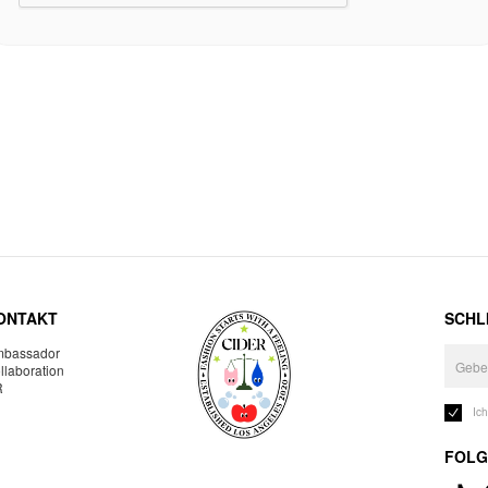
ONTAKT
SCHLI
bassador
llaboration
R
Ic
FOLG