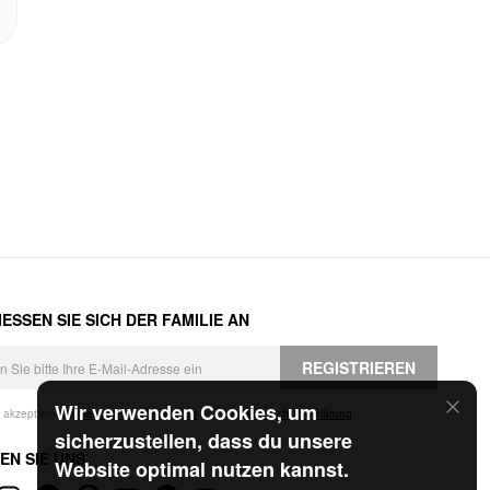
ESSEN SIE SICH DER FAMILIE AN
REGISTRIEREN
Wir verwenden Cookies, um
h akzeptiere die
Geschäftsbedingungen
und die
Datenschutzerklärung
.
sicherzustellen, dass du unsere
EN SIE UNS
Website optimal nutzen kannst.