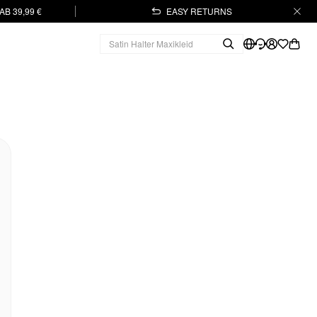
B 39,99 €
EASY RETURNS