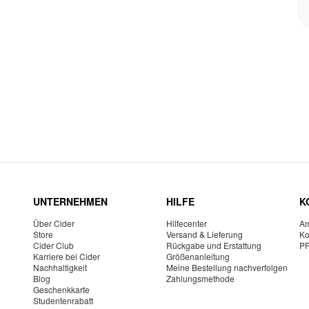
UNTERNEHMEN
HILFE
K
Über Cider
Hilfecenter
Am
Store
Versand & Lieferung
Ko
Cider Club
Rückgabe und Erstattung
P
Karriere bei Cider
Größenanleitung
Nachhaltigkeit
Meine Bestellung nachverfolgen
Blog
Zahlungsmethode
Geschenkkarte
Studentenrabatt